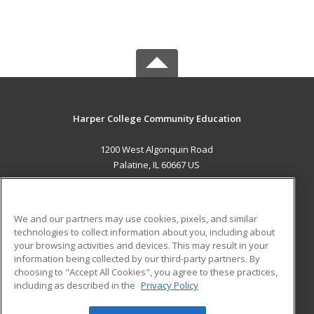
Harper College Community Education
1200 West Algonquin Road
Palatine, IL 60667 US
MAIN CONTENT
Career Training
We and our partners may use cookies, pixels, and similar
technologies to collect information about you, including about
ADDITIONAL RESOURCES
your browsing activities and devices. This may result in your
information being collected by our third-party partners. By
Military
Student Blog
choosing to "Accept All Cookies", you agree to these practices,
Financial Assistance
including as described in the
Privacy Policy
Help