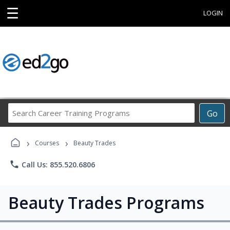
☰
LOGIN
Search
Go
Career
Training
›
›
Programs
Courses
Beauty Trades
phone
Call Us: 855.520.6806
Beauty Trades Programs