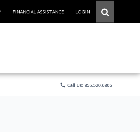
Y
FINANCIAL ASSISTANCE
LOGIN
phone
Call Us: 855.520.6806