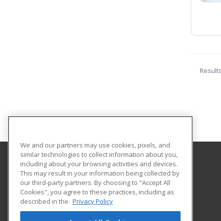
Result
We and our partners may use cookies, pixels, and
similar technologies to collect information about you,
including about your browsing activities and devices.
Harper College Community Education
This may result in your information being collected by
our third-party partners. By choosing to "Accept All
Cookies", you agree to these practices, including as
1200 West Algonquin Road
described in the
Privacy Policy
Palatine, IL 60667 US