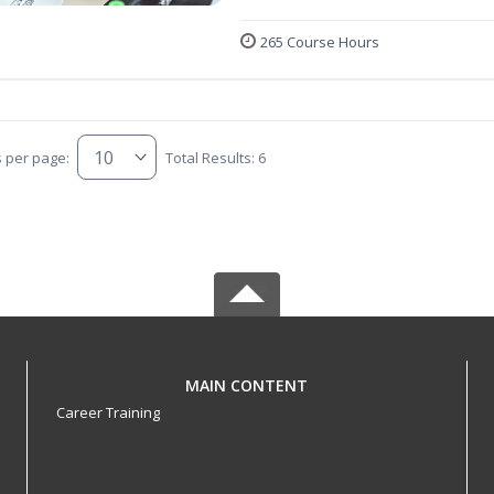
265 Course Hours
s per page:
Total Results: 6
MAIN CONTENT
Career Training