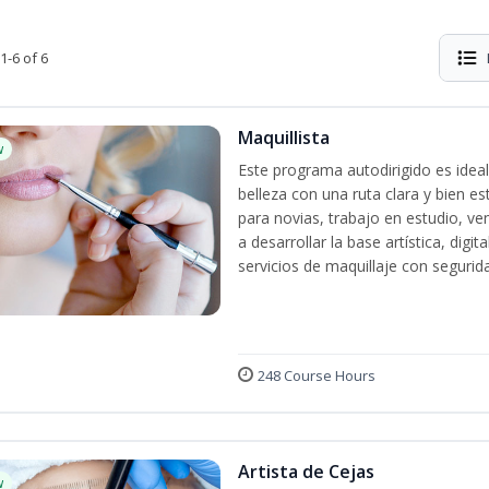
1-6 of 6
Maquillista
w
Este programa autodirigido es ideal
belleza con una ruta clara y bien e
para novias, trabajo en estudio, ven
a desarrollar la base artística, dig
servicios de maquillaje con segurida
248 Course Hours
Artista de Cejas
w