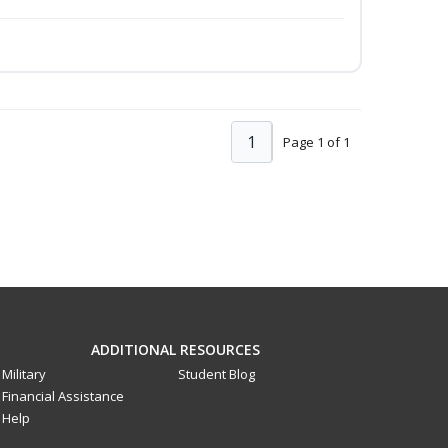
1
Page 1 of 1
ADDITIONAL RESOURCES
Military
Student Blog
Financial Assistance
Help