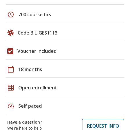
schedule
700 course hrs
Code BIL-GES1113
Voucher included
calendar_today
18 months
grid_on
Open enrollment
speed
Self paced
Have a question?
REQUEST INFO
We're here to help