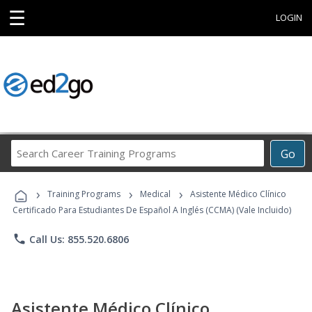
☰
LOGIN
Search
Go
Career
Training
›
›
›
Programs
Training Programs
Medical
Asistente Médico Clínico
Certificado Para Estudiantes De Español A Inglés (CCMA) (Vale Incluido)
phone
Call Us: 855.520.6806
Asistente Médico Clínico