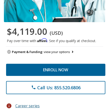
$4,119.00
(USD)
Affirm
Pay over time with
. See if you qualify at checkout.
Payment & Funding:
view your options
ENROLL NOW
Call Us: 855.520.6806
phone
info
Career series