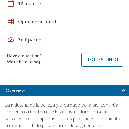
calendar_today
12 months
grid_on
Open enrollment
speed
Self paced
Have a question?
REQUEST INFO
We're here to help
Overview
La industria de la belleza y el cuidado de la piel continúa
creciendo a medida que los consumidores buscan
servicios como limpiezas faciales profundas, tratamientos
antiedad, cuidado para el acné, despigmentación,