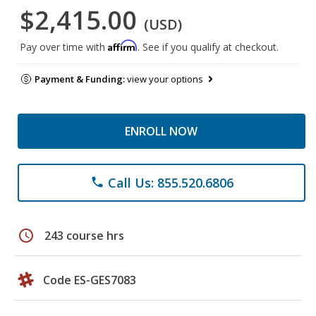
$2,415.00
(USD)
Affirm
Pay over time with
. See if you qualify at checkout.
Payment & Funding:
view your options
ENROLL NOW
Call Us: 855.520.6806
phone
schedule
243 course hrs
Code ES-GES7083