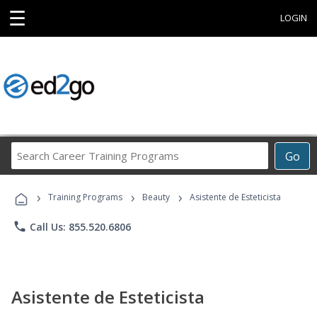
☰
LOGIN
Search
Go
Career
Training
›
›
›
Programs
Training Programs
Beauty
Asistente de Esteticista
phone
Call Us: 855.520.6806
Asistente de Esteticista